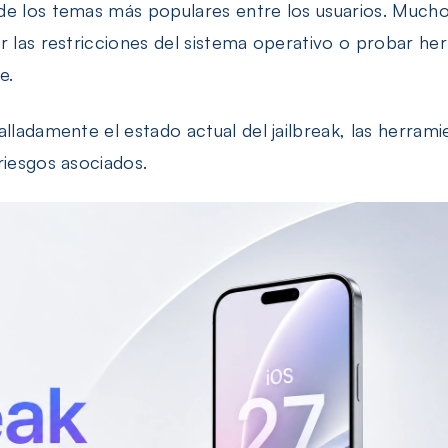
iPhone/iPad
de los temas más populares entre los usuarios. Mucho
r las restricciones del sistema operativo o probar he
e.
lladamente el estado actual del jailbreak, las herramie
riesgos asociados.