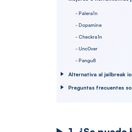
- Palera1n
- Dopamine
- Checkra1n
- Unc0ver
- Pangu8
Alternativa al jailbreak 
Preguntas frecuentes so
1. ¿Se puede 