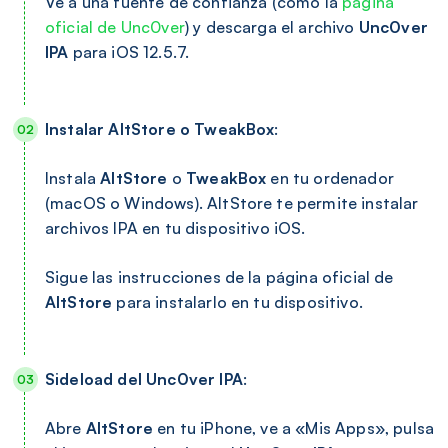
Ve a una fuente de confianza (como la
página
oficial de Unc0ver
) y descarga el archivo
Unc0ver
IPA
para iOS 12.5.7.
Instalar AltStore o TweakBox
:
Instala
AltStore
o
TweakBox
en tu ordenador
(macOS o Windows). AltStore te permite instalar
archivos IPA en tu dispositivo iOS.
Sigue las instrucciones de la página oficial de
AltStore
para instalarlo en tu dispositivo.
Sideload del Unc0ver IPA
:
Abre
AltStore
en tu iPhone, ve a «Mis Apps», pulsa