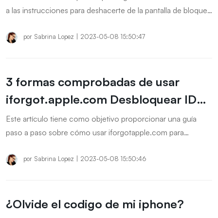
a las instrucciones para deshacerte de la pantalla de bloqueo
de seguridad en tu iPhone utilizando tres soluciones
probadas.
por
Sabrina Lopez
|
2023-05-08 15:50:47
3 formas comprobadas de usar
iforgot.apple.com Desbloquear ID
de Apple
Este artículo tiene como objetivo proporcionar una guía
paso a paso sobre cómo usar iforgotapple.com para
desbloquear y recuperar el acceso a su ID de Apple o
iCloud.
por
Sabrina Lopez
|
2023-05-08 15:50:46
¿Olvide el codigo de mi iphone?