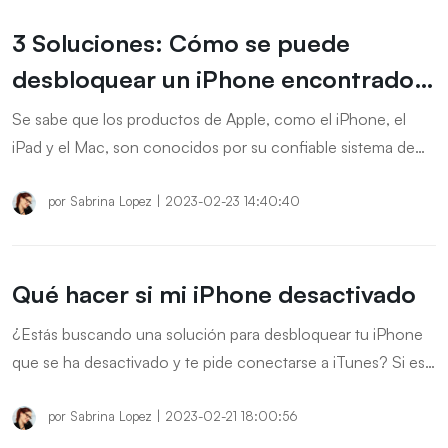
desbloquear pantalla iPhone sin código paso a paso.
3 Soluciones: Cómo se puede
desbloquear un iPhone encontrado
GRATIS?
Se sabe que los productos de Apple, como el iPhone, el
iPad y el Mac, son conocidos por su confiable sistema de
seguridad. Sin embargo, ¿qué sucede si necesitas
desbloquear un iPhone que encontraste, compraste o
por
Sabrina Lopez
|
2023-02-23 14:40:40
utilizas actualmente con una contraseña desconocida? En
este artículo, te presentamos 3 métodos diferentes para se
puede Desbloquear un iPhone Encontrado gratis sin
Qué hacer si mi iPhone desactivado
computadora.
¿Estás buscando una solución para desbloquear tu iPhone
que se ha desactivado y te pide conectarse a iTunes? Si es
así, estás en el lugar adecuado. En este artículo, te
presentaremos métodos fáciles y eficaces para desbloquear
por
Sabrina Lopez
|
2023-02-21 18:00:56
tu iPhone.