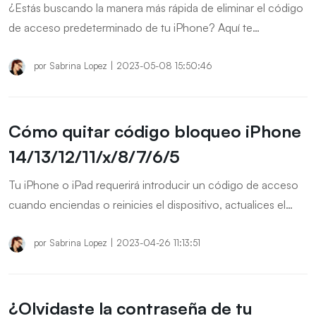
¿Estás buscando la manera más rápida de eliminar el código
de acceso predeterminado de tu iPhone? Aquí te
presentamos algunas soluciones comprobadas para
recuperar el acceso a tu iPhone.
por
Sabrina Lopez
|
2023-05-08 15:50:46
Cómo quitar código bloqueo iPhone
14/13/12/11/x/8/7/6/5
Tu iPhone o iPad requerirá introducir un código de acceso
cuando enciendas o reinicies el dispositivo, actualices el
software, e incluso borres el dispositivo, veas o cambies los
ajustes del código de acceso, etc. En caso de que haya
por
Sabrina Lopez
|
2023-04-26 11:13:51
perdido el código de acceso, aquí está 3 soluciones para
quitar código bloqueo iPhone 14/13/12/11/x/8/7/6/5.
¿Olvidaste la contraseña de tu