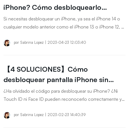
iPhone? Cómo desbloquearlo
fácilmente
Si necesitas desbloquear un iPhone, ya sea el iPhone 14 o
cualquier modelo anterior como el iPhone 13 o iPhone 12, y
no sabes la contraseña, te tenemos una solución. Ya sea
que hayas olvidado el código de desbloqueo o quieras
por
Sabrina Lopez
|
2023-04-23 12:03:40
desbloquear un iPhone que has encontrado, aquí te
brindamos una guía útil.
【4 SOLUCIONES】Cómo
desbloquear pantalla iPhone sin
código
¿Ha olvidado el código para desbloquear su iPhone? ¿Ni
Touch ID ni Face ID pueden reconocerlo correctamente y
darle acceso al dispositivo? No se preocupe, existen varias
formas de acceder a un iPhone bloqueado sin clave, huella
por
Sabrina Lopez
|
2023-02-23 14:40:39
o iTunes, y en este artículo le explicaremos cómo