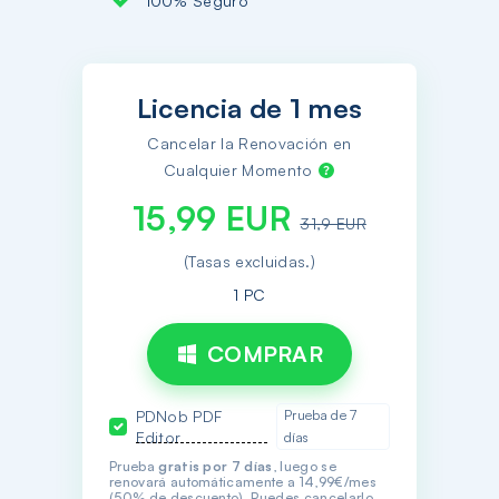
Licencia de 1 mes
Cancelar la Renovación en
Cualquier Momento
15,99 EUR
31,9 EUR
(Tasas excluidas.)
1 PC
COMPRAR
PDNob PDF
Prueba de 7
Editor
días
Prueba
gratis por 7 días
, luego se
renovará automáticamente a 14,99€/mes
(50% de descuento). Puedes cancelarlo