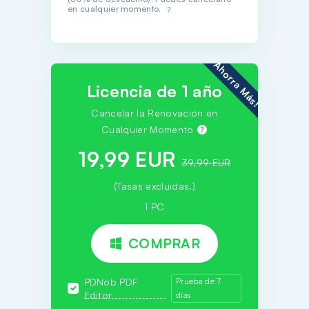
en cualquier momento.
Ahorra Más!
Licencia de 1 año
Cancelar la Renovación en
Cualquier Momento
19,99 EUR
39,99 EUR
(Tasas excluidas.)
1 PC
COMPRAR
PDNob PDF
Prueba de 7
Editor
días