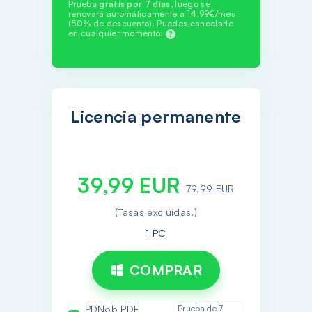
Prueba
gratis por 7 días
, luego se
renovará automáticamente a 14,99€/mes
(50% de descuento). Puedes cancelarlo
en cualquier momento.
Licencia permanente
39,99 EUR
79,99 EUR
(Tasas excluidas.)
1 PC
COMPRAR
PDNob PDF
Prueba de 7