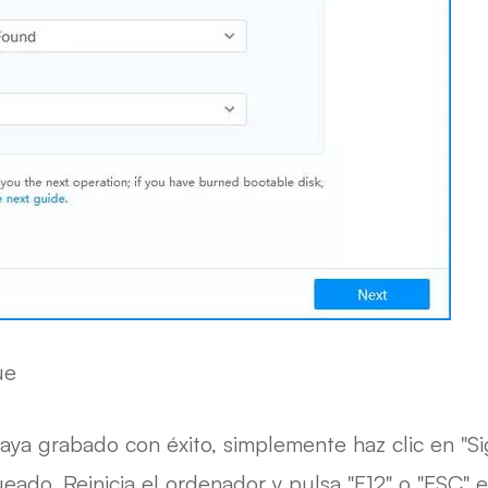
ue
 grabado con éxito, simplemente haz clic en "Sigu
do. Reinicia el ordenador y pulsa "F12" o "ESC" en