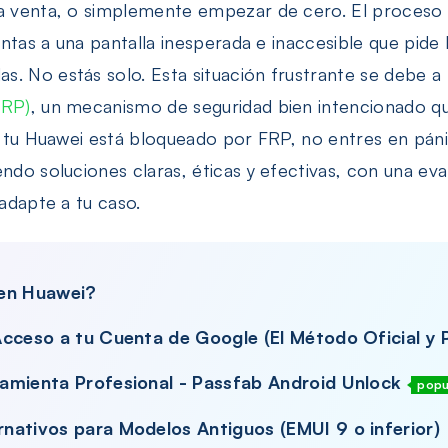
iPhone/iPad
a venta, o simplemente empezar de cero. El proceso a
rentas a una pantalla inesperada e inaccesible que pide
. No estás solo. Esta situación frustrante se debe a
FRP)
, un mecanismo de seguridad bien intencionado q
Si tu Huawei está bloqueado por FRP, no entres en páni
endo soluciones claras, éticas y efectivas, con una ev
 adapte a tu caso.
 en Huawei?
cceso a tu Cuenta de Google (El Método Oficial y 
amienta Profesional - Passfab Android Unlock
popu
nativos para Modelos Antiguos (EMUI 9 o inferior)